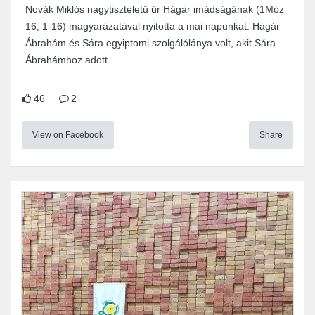
Novák Miklós nagytiszteletű úr Hágár imádságának (1Móz
16, 1-16) magyarázatával nyitotta a mai napunkat. Hágár
Ábrahám és Sára egyiptomi szolgálólánya volt, akit Sára
Ábrahámhoz adott
46
2
View on Facebook
Share