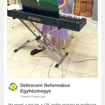
Debreceni Református
Egyházmegye
2 weeks 6 days ago
Ma reggel, a mai ige, a 139. zsoltár olvasása és imádkozás