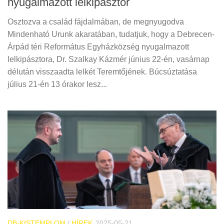
nyugalmazott lelkipásztor
Osztozva a család fájdalmában, de megnyugodva
Mindenható Urunk akaratában, tudatjuk, hogy a Debrecen-
Árpád téri Református Egyházközség nyugalmazott
lelkipásztora, Dr. Szalkay Kázmér június 22-én, vasárnap
délután visszaadta lelkét Teremtőjének. Búcsúztatása
július 21-én 13 órakor lesz...
DB-KISTEMPLOM
/
HÍREK
2025-05-21