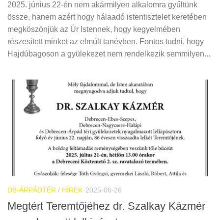
2025. június 22-én nem akármilyen alkalomra gyűltünk
össze, hanem azért hogy hálaadó istentisztelet keretében
megköszönjük az Úr Istennek, hogy kegyelmében
részesített minket az elmúlt tanévben. Fontos tudni, hogy
Hajdúbagoson a gyülekezet nem rendelkezik semmilyen...
DB-ÁRPÁDTÉR
/
HÍREK
2025-06-26
Megtért Teremtőjéhez dr. Szalkay Kázmér