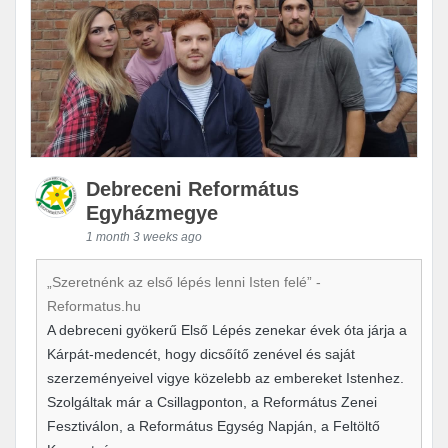
Debreceni Református
Egyházmegye
1 month 3 weeks ago
„Szeretnénk az első lépés lenni Isten felé” -
Reformatus.hu
A debreceni gyökerű Első Lépés zenekar évek óta járja a
Kárpát-medencét, hogy dicsőítő zenével és saját
szerzeményeivel vigye közelebb az embereket Istenhez.
Szolgáltak már a Csillagponton, a Református Zenei
Fesztiválon, a Református Egység Napján, a Feltöltő