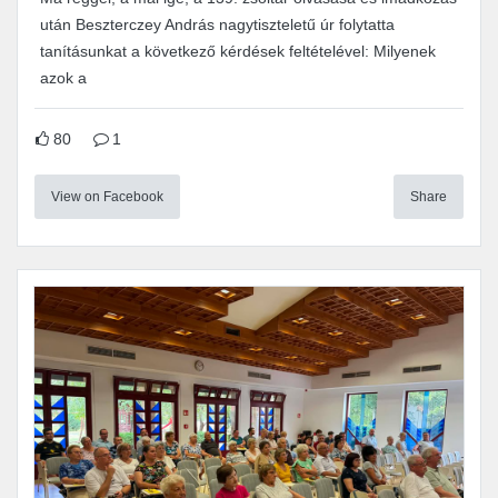
után Beszterczey András nagytiszteletű úr folytatta
tanításunkat a következő kérdések feltételével: Milyenek
azok a
80
1
View on Facebook
Share