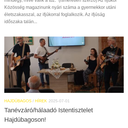
mindegy, mivé válik a tűz.” (ismeretlen szerző) Az ifjúkor
Közösség magazinunk nyári száma a gyermekkor utáni
életszakasszal, az ifjúkorral foglalkozik. Az ifjúság
időszaka talán...
HAJDÚBAGOS
/
HÍREK
2025-07-01
Tanévzáró/hálaadó Istentisztelet
Hajdúbagoson!