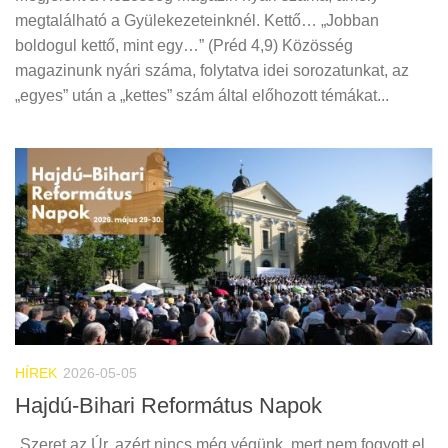
megtalálható a Gyülekezeteinknél. Kettő… „Jobban
boldogul kettő, mint egy…” (Préd 4,9) Közösség
magazinunk nyári száma, folytatva idei sorozatunkat, az
„egyes” után a „kettes” szám által előhozott témákat...
HÍREK
2026-05-05
Hajdú-Bihari Református Napok
„Szeret az Úr, azért nincs még végünk, mert nem fogyott el