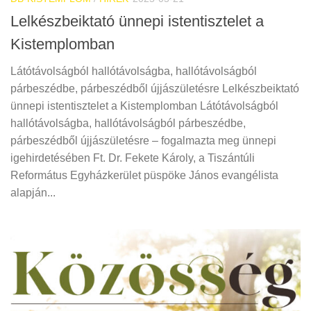
Lelkészbeiktató ünnepi istentisztelet a
Kistemplomban
Látótávolságból hallótávolságba, hallótávolságból
párbeszédbe, párbeszédből újjászületésre Lelkészbeiktató
ünnepi istentisztelet a Kistemplomban Látótávolságból
hallótávolságba, hallótávolságból párbeszédbe,
párbeszédből újjászületésre – fogalmazta meg ünnepi
igehirdetésében Ft. Dr. Fekete Károly, a Tiszántúli
Református Egyházkerület püspöke János evangélista
alapján...