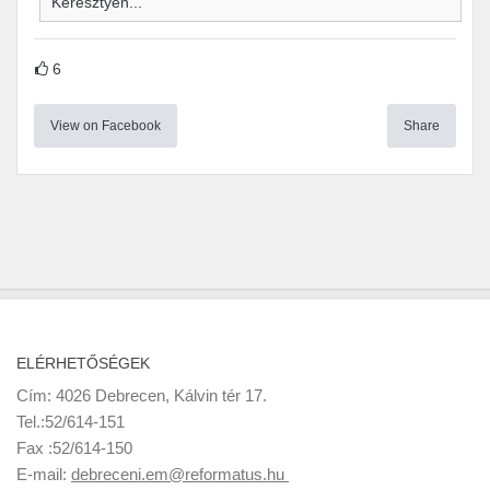
Keresztyén...
6
View on Facebook
Share
ELÉRHETŐSÉGEK
Cím: 4026 Debrecen, Kálvin tér 17.
Tel.:52/614-151
Fax :52/614-150
E-mail:
debreceni.em@reformatus.hu