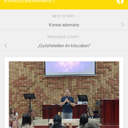
KÖVESS BENNÜNKET:
NEXT STORY
Koreai adomány
PREVIOUS STORY
„Győzhetetlen én kőszálom”