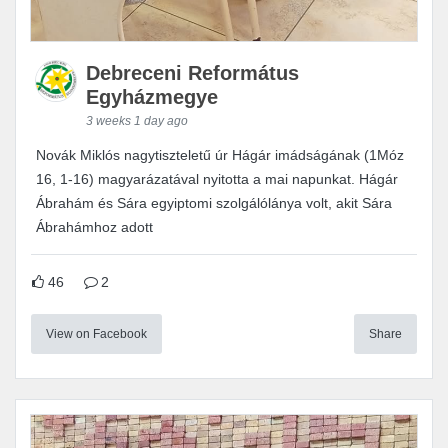
Debreceni Református
Egyházmegye
3 weeks 1 day ago
Novák Miklós nagytiszteletű úr Hágár imádságának (1Móz
16, 1-16) magyarázatával nyitotta a mai napunkat. Hágár
Ábrahám és Sára egyiptomi szolgálólánya volt, akit Sára
Ábrahámhoz adott
46
2
View on Facebook
Share