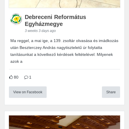
Debreceni Református
Egyházmegye
3 weeks 3 days ago
Ma reggel, a mai ige, a 139. zsoltár olvasása és imádkozás
után Beszterczey András nagytiszteletű úr folytatta
tanításunkat a következő kérdések feltételével: Milyenek
azok a
80
1
View on Facebook
Share