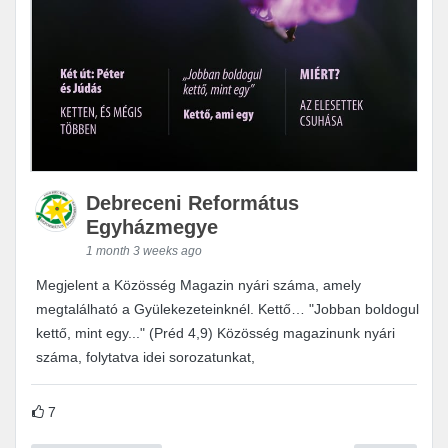
Debreceni Református
Egyházmegye
1 month 3 weeks ago
Megjelent a Közösség Magazin nyári száma, amely
megtalálható a Gyülekezeteinknél. Kettő… "Jobban boldogul
kettő, mint egy..." (Préd 4,9) Közösség magazinunk nyári
száma, folytatva idei sorozatunkat,
7