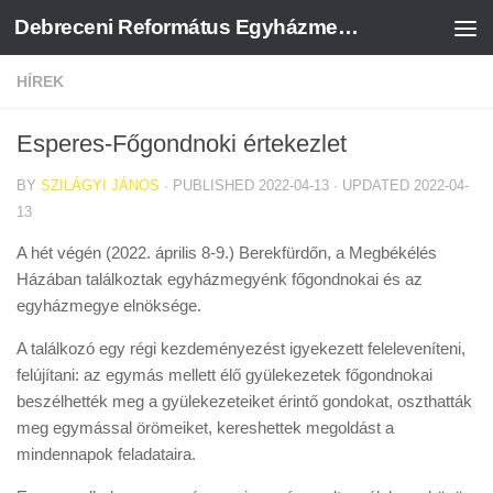
Debreceni Református Egyházmegye
Skip to content
HÍREK
Esperes-Főgondnoki értekezlet
BY
SZILÁGYI JÁNOS
· PUBLISHED
2022-04-13
· UPDATED
2022-04-
13
A hét végén (2022. április 8-9.) Berekfürdőn, a Megbékélés
Házában találkoztak egyházmegyénk főgondnokai és az
egyházmegye elnöksége.
A találkozó egy régi kezdeményezést igyekezett feleleveníteni,
felújítani: az egymás mellett élő gyülekezetek főgondnokai
beszélhették meg a gyülekezeteiket érintő gondokat, oszthatták
meg egymással örömeiket, kereshettek megoldást a
mindennapok feladataira.