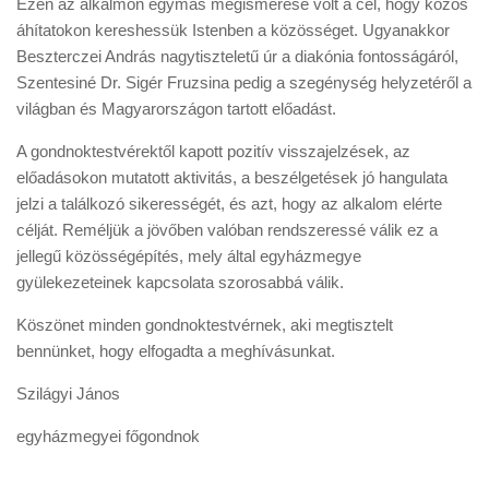
Ezen az alkalmon egymás megismerése volt a cél, hogy közös
áhítatokon kereshessük Istenben a közösséget. Ugyanakkor
Beszterczei András nagytiszteletű úr a diakónia fontosságáról,
Szentesiné Dr. Sigér Fruzsina pedig a szegénység helyzetéről a
világban és Magyarországon tartott előadást.
A gondnoktestvérektől kapott pozitív visszajelzések, az
előadásokon mutatott aktivitás, a beszélgetések jó hangulata
jelzi a találkozó sikerességét, és azt, hogy az alkalom elérte
célját. Reméljük a jövőben valóban rendszeressé válik ez a
jellegű közösségépítés, mely által egyházmegye
gyülekezeteinek kapcsolata szorosabbá válik.
Köszönet minden gondnoktestvérnek, aki megtisztelt
bennünket, hogy elfogadta a meghívásunkat.
Szilágyi János
egyházmegyei főgondnok