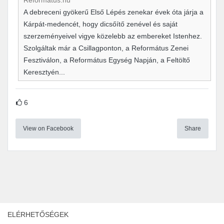
Reformatus.hu
A debreceni gyökerű Első Lépés zenekar évek óta járja a
Kárpát-medencét, hogy dicsőítő zenével és saját
szerzeményeivel vigye közelebb az embereket Istenhez.
Szolgáltak már a Csillagponton, a Református Zenei
Fesztiválon, a Református Egység Napján, a Feltöltő
Keresztyén...
6
View on Facebook
Share
ELÉRHETŐSÉGEK