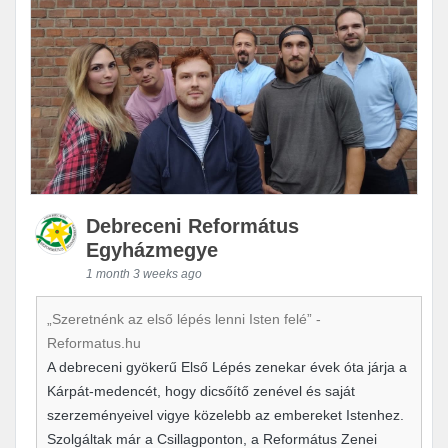
Debreceni Református
Egyházmegye
1 month 3 weeks ago
„Szeretnénk az első lépés lenni Isten felé” -
Reformatus.hu
A debreceni gyökerű Első Lépés zenekar évek óta járja a
Kárpát-medencét, hogy dicsőítő zenével és saját
szerzeményeivel vigye közelebb az embereket Istenhez.
Szolgáltak már a Csillagponton, a Református Zenei