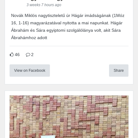
3 weeks 7 hours ago
Novák Miklós nagytiszteletű úr Hágár imádságának (1Móz
16, 1-16) magyarázatával nyitotta a mai napunkat. Hágár
Ábrahám és Sára egyiptomi szolgálólánya volt, akit Sára
Ábrahámhoz adott
46
2
View on Facebook
Share