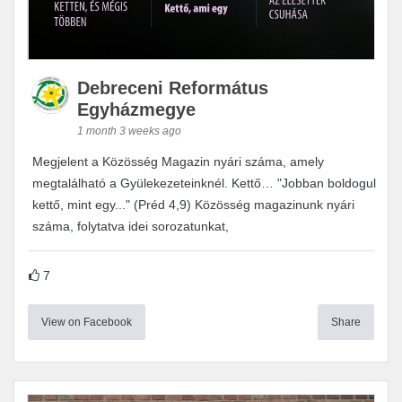
Debreceni Református
Egyházmegye
1 month 3 weeks ago
Megjelent a Közösség Magazin nyári száma, amely
megtalálható a Gyülekezeteinknél. Kettő… "Jobban boldogul
kettő, mint egy..." (Préd 4,9) Közösség magazinunk nyári
száma, folytatva idei sorozatunkat,
7
View on Facebook
Share