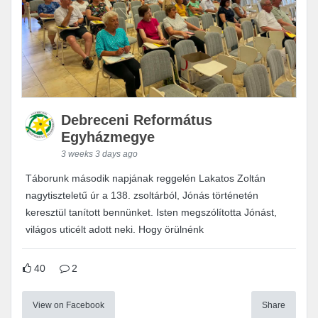
Debreceni Református
Egyházmegye
3 weeks 3 days ago
Táborunk második napjának reggelén Lakatos Zoltán
nagytiszteletű úr a 138. zsoltárból, Jónás történetén
keresztül tanított bennünket. Isten megszólította Jónást,
világos uticélt adott neki. Hogy örülnénk
40
2
View on Facebook
Share