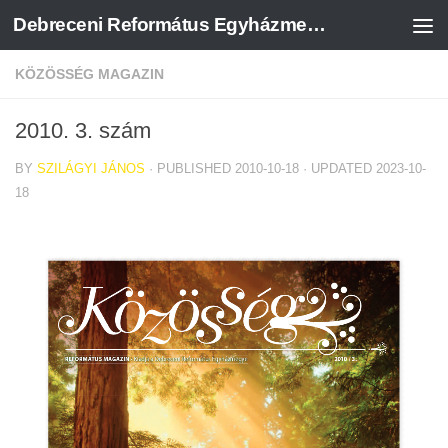
Debreceni Református Egyházmegye
Skip to content
KÖZÖSSÉG MAGAZIN
2010. 3. szám
BY
SZILÁGYI JÁNOS
· PUBLISHED
2010-10-18
· UPDATED
2023-10-
18