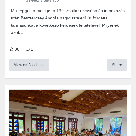
3 weeks 2 days ago
Ma reggel, a mai ige, a 139. zsoltár olvasása és imádkozás
után Beszterczey András nagytiszteletű úr folytatta
tanításunkat a következő kérdések feltételével: Milyenek
azok a
80
1
View on Facebook
Share